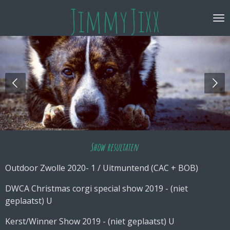
Jimmy
Jixx
Ga
direct
naar
de
hoofdinhoud
Show resultaten
Outdoor Zwolle 2020- 1 / Uitmuntend (CAC + BOB)
DWCA Christmas corgi special show 2019 - (niet
geplaatst) U
Kerst/Winner Show 2019 - (niet geplaatst) U